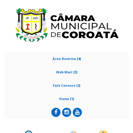
Área Restrita [4]
Web Mail [3]
Fale Conosco [2]
Home [1]