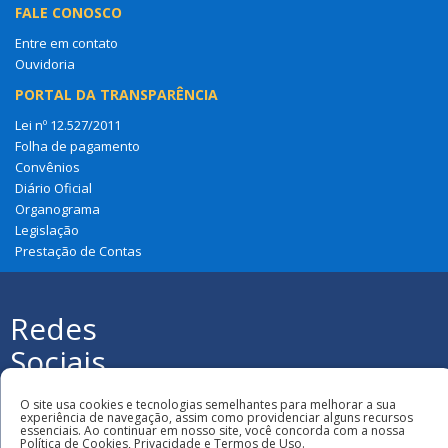
FALE CONOSCO
Entre em contato
Ouvidoria
PORTAL DA TRANSPARÊNCIA
Lei nº 12.527/2011
Folha de pagamento
Convênios
Diário Oficial
Organograma
Legislação
Prestação de Contas
Redes
Sociais
Todos os direitos reservados à Câmara
Municipal de Coroatá
O site usa cookies e tecnologias semelhantes para melhorar a sua
experiência de navegação, assim como providenciar alguns recursos
essenciais. Ao continuar em nosso site, você concorda com a nossa
Política de Cookies, Privacidade e Termos de Uso.