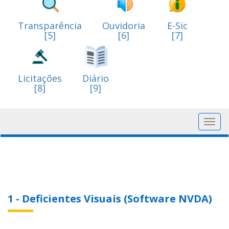
Transparência
Ouvidoria
E-Sic
[5]
[6]
[7]
Licitações
Diário
[8]
[9]
Toggl
navig
1 - Deficientes Visuais (Software NVDA)