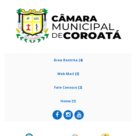
Área Restrita [4]
Web Mail [3]
Fale Conosco [2]
Home [1]