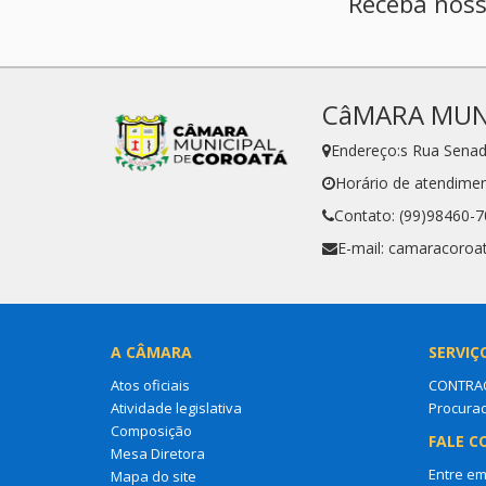
Receba noss
CâMARA MUN
Endereço:s Rua Senad
Horário de atendimen
Contato: (99)98460-
E-mail: camaracoro
A CÂMARA
SERVIÇ
Atos oficiais
CONTRA
Atividade legislativa
Procurad
Composição
FALE C
Mesa Diretora
Entre em
Mapa do site