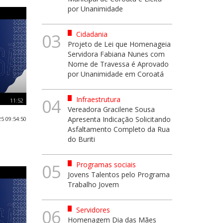
por Unanimidade
Cidadania
03
Projeto de Lei que Homenageia
Servidora Fabiana Nunes com
Nome de Travessa é Aprovado
por Unanimidade em Coroatá
Infraestrutura
04
11:52
Vereadora Gracilene Sousa
Apresenta Indicação Solicitando
5 09:54:50
Asfaltamento Completo da Rua
do Buriti
Programas sociais
05
Jovens Talentos pelo Programa
Trabalho Jovem
Servidores
06
Homenagem Dia das Mães