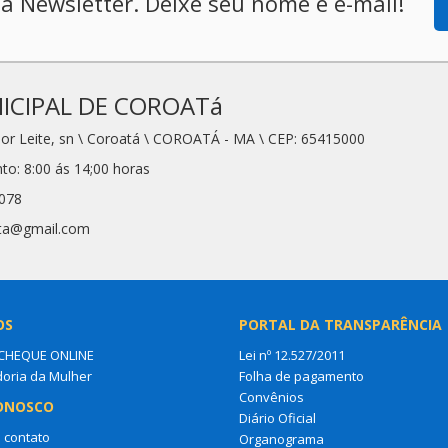
a Newsletter. Deixe seu nome e e-mail!
ICIPAL DE COROATá
or Leite, sn \ Coroatá \ COROATÁ - MA \ CEP: 65415000
to: 8:00 ás 14;00 horas
7078
ata@gmail.com
OS
PORTAL DA TRANSPARÊNCIA
CHEQUE ONLINE
Lei nº 12.527/2011
oria da Mulher
Folha de pagamento
Convênios
ONOSCO
Diário Oficial
 contato
Organograma